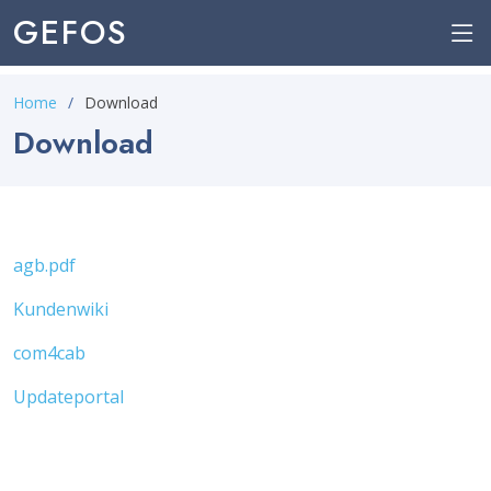
GEFOS
Home
Download
Download
agb.pdf
Kundenwiki
com4cab
Updateportal